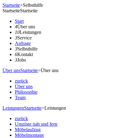
Startseite
>
Selbsthilfe
Startseite
Startseite
Start
4
Über uns
10
Leistungen
3
Service
Anfrage
3
Selbsthilfe
6
Kontakt
3
Jobs
Über uns
Startseite
>
Über uns
zurück
Über uns
Philosophie
Team
Leistungen
Startseite
>
Leistungen
zurück
Umzüge nah und fern
Möbelaufzug
Möbelmontage