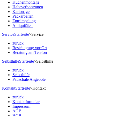
Küchenmontage
Halteverbotszonen
Kartonage
Packarbeiten
Entrümpelung
Antiquitäten
Service
Startseite
>
Service
zurück
Besichtigung vor Ort
Beratung am Telefon
Selbsthilfe
Startseite
>
Selbsthilfe
zurück
Selbsthilfe
Pauschale Angebote
Kontakt
Startseite
>
Kontakt
zurück
Kontaktformular
Impressum
AGB
HGB