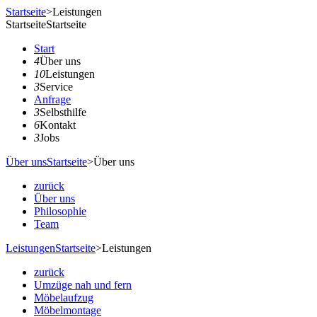
Startseite
>
Leistungen
Startseite
Startseite
Start
4
Über uns
10
Leistungen
3
Service
Anfrage
3
Selbsthilfe
6
Kontakt
3
Jobs
Über uns
Startseite
>
Über uns
zurück
Über uns
Philosophie
Team
Leistungen
Startseite
>
Leistungen
zurück
Umzüge nah und fern
Möbelaufzug
Möbelmontage