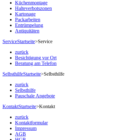
Küchenmontage
Halteverbotszonen
Kartonage
Packarbeiten
Entrümpelung
Antiquitäten
Service
Startseite
>
Service
zurück
Besichtigung vor Ort
Beratung am Telefon
Selbsthilfe
Startseite
>
Selbsthilfe
zurück
Selbsthilfe
Pauschale Angebote
Kontakt
Startseite
>
Kontakt
zurück
Kontaktformular
Impressum
AGB
HGB